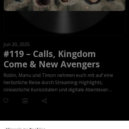
Jun 20, 2025
#119 – Calls, Kingdom
Come & New Avengers
Robin, Manu und Timon nehmen euch mit auf eine
herbstliche Reise durch Streaming-Highlights,
cineastische Kuriositäten und digitale Abenteuer.
Im Fokus steht die außergewöhnliche Apple-TV-Serie
Calls, ein experimentelles Hörspiel-Format mit
visuellen Twists, das für Überraschung sorgt.
Außerdem sprechen die drei ausführlich über The
Studio mit Seth Rogen, das Hollywood-Klischees