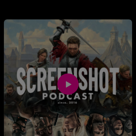
Was geblieben ist, sind die Gespräche.Die gab es
nämlich weiterhin – nur ohne Mikrofone.
Und irgendwann sitzt man da und merkt:
Eigentlich hätte das eine Podcast-Folge sein müssen.
In dieser Folge geht es genau darum.Um das, was war,
was nie wirklich weg war…und warum wir jetzt wieder
hier sitzen.
Viel hat sich verändert.Und gleichzeitig irgendwie gar
nichts.