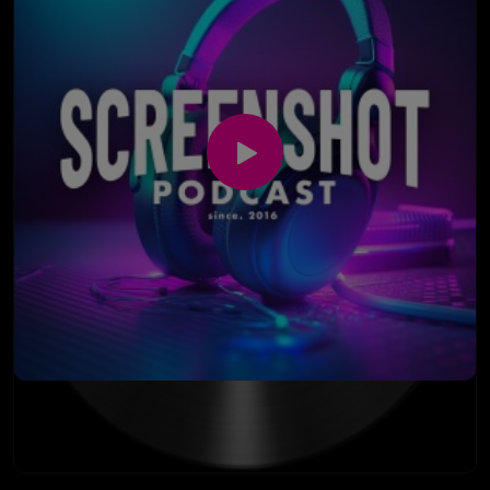
Kino, wenn Deutschland spielt? Außerdem geht es um
britischem Humor und Monster-of-the-Week-Gefühl.
FIFA auf der Switch 2, Schlafmangel mit Kindern,
Also quasi das, was passiert, wenn Akte X,
Einschlafen auf der Couch, Dortmund-Erinnerungen,
Supernatural und ein Dorf voller seltsamer Menschen
fragwürdige Kinoerlebnisse und natürlich um die
zusammen in einen Pub gehen.
legendäre Salami-Party, bei der offene Knie offenbar
Auch Kino bekommt sein Fett weg: IMAX in Dortmund,
zum Entertainment-Konzept gehörten.
fette Sitze, fette Leinwand, fetter Sound – aber auch
Leider ist der zweite Teil der Aufnahme kaputt
ein Kinoerlebnis, bei dem man das Gefühl hat, dass
gegangen. Bedeutet: Das direkte Fazit nach dem Film
ungefähr eine Person für das gesamte Gebäude
fehlt. Dafür gibt es am Ende ein nachträglich
zuständig ist. Und wenn der Sessel so weit
eingesprochenes Fazit: „Disclosure Day“ hat starke
zurückfährt, dass plötzlich Treppenaufgang und
Ansätze, schafft es aber nicht, die große Alien-
eigene Füße im Bild sind, ist das technisch gesehen
Kontakt-Magie wirklich global und episch wirken zu
auch eine Art 4D-Erlebnis.
lassen. Viel Spielberg-Gefühl blitzt auf, aber am Ende
Zum Schluss wird es technisch: Heimkino, falsch
bleibt eher ein mittelmäßiger als ein großer Spielberg
eingestellte Receiver, zu leise Center-Speaker, zu
hängen.
laute Explosionen und dieser eine Moment, wenn
Sorry für die Audioqualität – Auto bleibt Auto.
nach einem Jahr endlich alles so klingt, wie es klingen
Inhaltlich aber wie immer: maximal ehrlich, maximal
sollte. Danke, Claude.
abgeschweift und irgendwie doch wieder Screenshot.