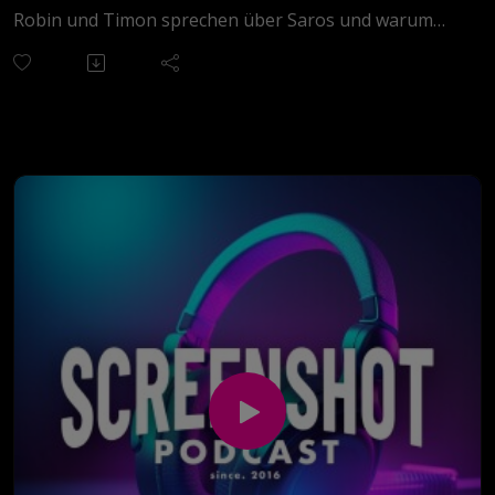
So wird aus der Top-5-Folge nicht nur eine Liste,
Robin und Timon sprechen über Saros und warum
sondern ein Gespräch über Erinnerungen,
der geistige Nachfolger von Returnal diesmal deutlich
Sammelleidenschaft, Kinoerlebnisse mit dem Vater,
zugänglicher wirkt — inklusive Diskussionen über
alternde Helden und die Frage, warum manche Filme
Roguelikes, Schwierigkeit in Games und warum
trotz Schwächen einen festen Platz im Herzen haben.
manche Spiele technisch brillant, aber trotzdem nichts
für jeden sind.
Außerdem geht’s um Daredevil: Born Again, The Long
Walk und aktuelle Medien-Highlights, die gerade
hängen geblieben sind. Natürlich darf dabei auch der
typische Screenshot-Abschweifungsmodus nicht
fehlen.
Dazu kommt jede Menge KI- und Tech-Talk:
Alexa Plus, Siri, ChatGPT und die Frage, warum sich
moderne Sprachassistenten inzwischen eher wie
echte Chatbots anfühlen — und warum Werbung
manchmal erschreckend passend auftaucht, obwohl
man etwas nie gegoogelt hat.
Zwischendurch landen wir dann noch bei Lego-Sets,