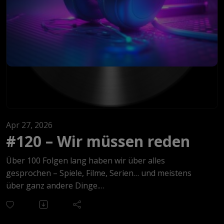
Muttertag, deutschen Sparfüchsen und
selbstgemachtem Lakritz-Schnaps namens
„Rottrons“.
Also eigentlich: ganz normale Screenshot-Podcast-
Eskalation
Apr 27, 2026
#120 – Wir müssen reden
Über 100 Folgen lang haben wir über alles
gesprochen – Spiele, Filme, Serien… und meistens
über ganz andere Dinge.
Und dann war plötzlich Schluss.Keine große
Entscheidung, kein klares Ende.Einfach… nichts mehr.
Eineinhalb Jahre lang.