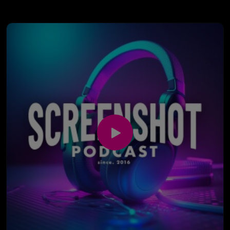
Danach geht es tatsächlich um Filme. Timon hat
Obsession von Curry Barker gesehen und ist vor
allem davon begeistert, wie selbstverständlich
inzwischen aus der YouTube-Horrorszene echte
Kinofilme entstehen. Gleichzeitig schauen wir auf The
Odyssey, Christopher Nolans gigantische IMAX-
Produktion, sündhaft teures Filmmaterial und die
Frage, wie viel vom großen Kinoerlebnis in Dortmund
überhaupt noch ankommt.
Außerdem reden wir über die One-Shot-Folge von
The Studio, das zunehmend meta werdende Chaos
rund um The White Lotus, unnötige Realverfilmungen
und einen zufällig im Fernsehen entdeckten Fast &
Furious 6, der deutlich älter aussieht, als er eigentlich
sein dürfte. Timon spielt währenddessen wieder Final
Fantasy VII Rebirth und erklärt, warum eine gute
deutsche Synchronisation ein Spiel für ihn sofort
aufwertet.