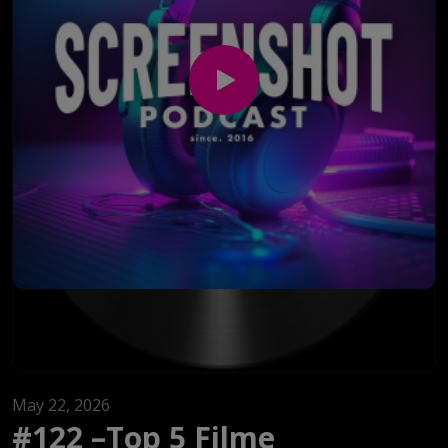
klare Empfehlung für Markant, der mit Argumenten
auf AfD-Veranstaltungen und rechten Demos
unterwegs ist.
Im großen Gaming-Teil dreht sich vieles um 007 First
Light. Thema sind die Stärken von IO Interactive, die
Nähe und die Unterschiede zu Hitman, das
beeindruckend inszenierte Tutorial, das Schachhotel
als erste große Mission, Q-Lab, Fahrsequenzen,
Leveldesign und die Frage, warum sich das Spiel für
manche eher wie ein filmisches Story-Abenteuer im
Stil von Uncharted oder Mafia anfühlt. Gleichzeitig
wird auch diskutiert, wo es hakt: Kampfsystem,
Ladezeiten auf der PS5, nicht ganz ausgeschöpfte
Mechaniken und der Wunsch nach einer deutschen
Synchronisation.
May 22, 2026
Außerdem geht es um das starke Gamingjahr, GTA als
#122 –Top 5 Filme