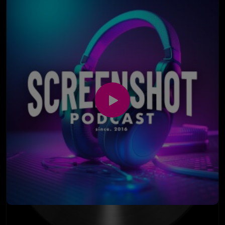
ganz besondere Moment, wenn einem beim Lesen
eines Briefs kurz das komplette Leben in den Keller
rutscht. Zum Glück gibt es manchmal auch noch den
zweiten Brief. Einen Tag später. Deutschland, deine
Spannungskurve.
Das große Thema der Folge ist aber GTA 6. Oder
genauer: GTA 6, PlayStation, digitale Lizenzen,
mögliche Key-in-the-Box-Versionen und die Frage,
was eine physische Edition eigentlich noch wert ist,
wenn außer einem Code vielleicht gar nichts mehr
drinliegt. Eine Map? Ein Flyer? Irgendwas? Oder stellen
wir uns bald wirklich nur noch leere Hüllen ins Regal
und nennen das Sammeln?
Dabei geht’s auch um das größere Problem hinter
digitalen Käufen: Wenn alles über einen einzigen
Store läuft, wird aus Bequemlichkeit schnell ein
Monopol. Und wenn gekaufte Inhalte am Ende doch
nur geliehene Lizenzen sind, fühlt sich selbst die