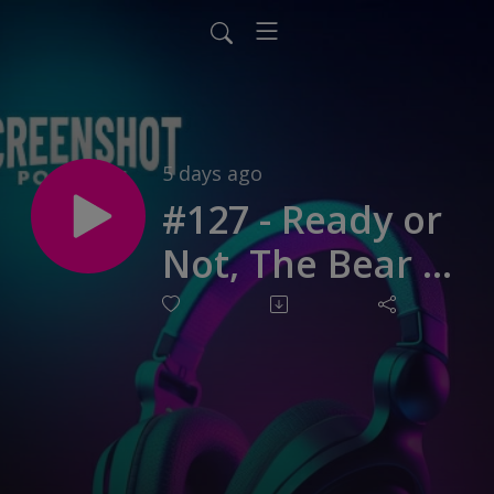
5 days ago
#127 - Ready or
Not, The Bear &
die perfekte
Filmempfehlung